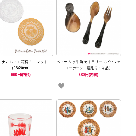
トナム レトロ花柄 ミニマット
ベトナム 水牛角 カトラリー（バッファ
（16/20cm）
ローホーン・蓮彫り・単品）
660円(内税)
880円(内税)