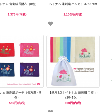
トナム 蓮刺繍長財布（8色）
ベトナム 蓮刺繍 ハンカチ 37×37cm
1,375円(内税)
1,100円(内税)
ナム 蓮刺繍ポーチ（長方形・8
【残り1点】ベトナム 蓮刺繍 巾着 小
色）
（20×15cm）
550円(内税)
660円(内税)