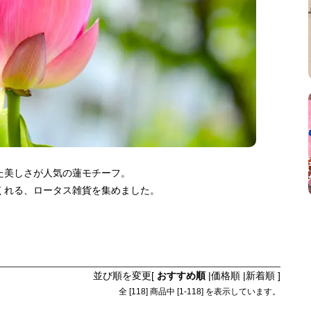
た美しさが人気の蓮モチーフ。
くれる、ロータス雑貨を集めました。
並び順を変更
[
おすすめ順
|
価格順
|
新着順
]
全 [
118
] 商品中 [
1
-
118
] を表示しています。