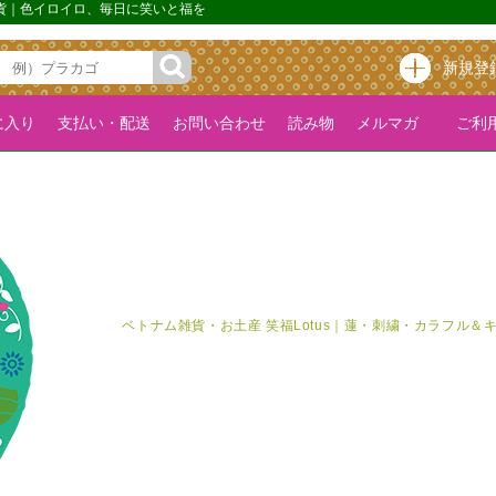
雑貨｜色イロイロ、毎日に笑いと福を
新規登
に入り
支払い・配送
お問い合わせ
読み物
メルマガ
ご利用
ベトナム雑貨・お土産 笑福Lotus｜蓮・刺繍・カラフル