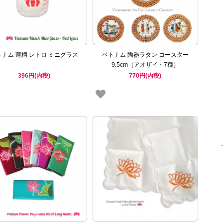
トナム 蓮柄 レトロ ミニグラス
ベトナム 陶器ラタン コースター
9.5cm（アオザイ・7種）
396円(内税)
770円(内税)