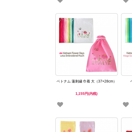
ベトナム 蓮刺繍 巾着 大（37×28cm）
1,155円(内税)