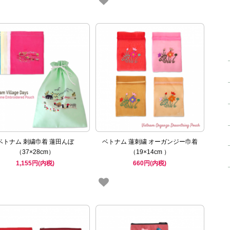
ベトナム 刺繍巾着 蓮田んぼ
ベトナム 蓮刺繍 オーガンジー巾着
（37×28cm）
（19×14cm ）
1,155円(内税)
660円(内税)