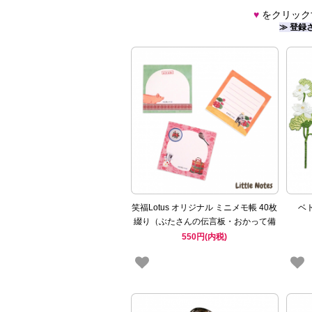
♥
をクリック
≫ 登録
笑福Lotus オリジナル ミニメモ帳 40枚
ベ
綴り（ぶたさんの伝言板・おかって備
忘録・蓮のおぼえがき・3種）
550円(内税)