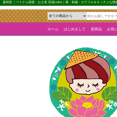
{*カルーセル機能を全ページで有効化するためのフラグ*}>
蓮雑貨 ｜ベトナム雑貨・お土産 笑福Lotus｜蓮・刺繍・カラフル＆キッチュな
ホーム
はじめまして
新商品
お気