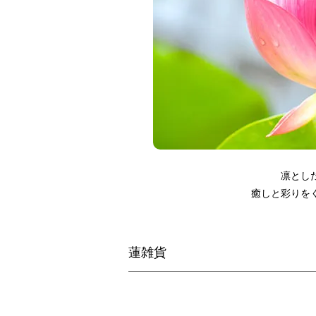
凛とし
癒しと彩りを
蓮雑貨