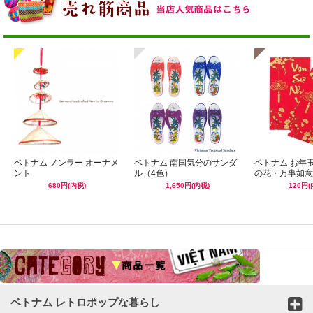
ベトナム ノンラー オーナメ
ベトナム 南国気分のサンダ
ベトナム お年
ント
ル（4色）
の花・万事如意
680円(内税)
1,650円(内税)
120円(
☆
ベトナム レトロポップな暮らし