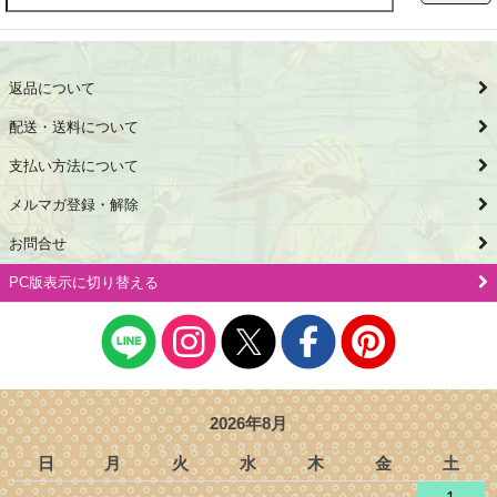
返品について
配送・送料について
支払い方法について
メルマガ登録・解除
お問合せ
PC版表示に切り替える
2026年8月
日
月
火
水
木
金
土