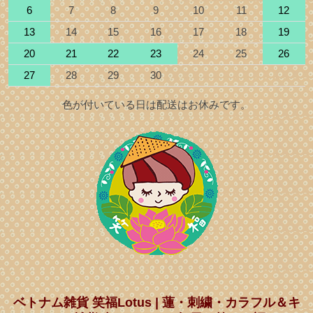
6
7
8
9
10
11
12
13
14
15
16
17
18
19
20
21
22
23
24
25
26
27
28
29
30
色が付いている日は配送はお休みです。
ベトナム雑貨 笑福Lotus | 蓮・刺繍・カラフル＆キ