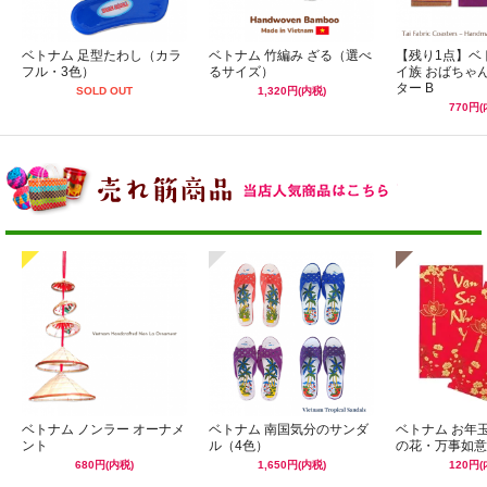
ベトナム 足型たわし（カラ
ベトナム 竹編み ざる（選べ
【残り1点】ベ
フル・3色）
るサイズ）
イ族 おばちゃ
ター B
SOLD OUT
1,320円(内税)
770円(
ベトナム ノンラー オーナメ
ベトナム 南国気分のサンダ
ベトナム お年
ント
ル（4色）
の花・万事如意
680円(内税)
1,650円(内税)
120円(