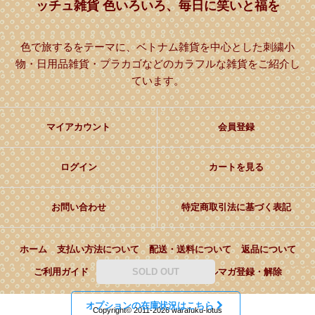
ッチュ雑貨 色いろいろ、毎日に笑いと福を
色で旅するをテーマに、ベトナム雑貨を中心とした刺繍小
物・日用品雑貨・プラカゴなどのカラフルな雑貨をご紹介し
ています。
マイアカウント
会員登録
ログイン
カートを見る
お問い合わせ
特定商取引法に基づく表記
ホーム
支払い方法について
配送・送料について
返品について
ご利用ガイド
プライバシーポリシー
メルマガ登録・解除
SOLD OUT
オプションの在庫状況はこちら
Copyright© 2011-2026 warafuku-lotus