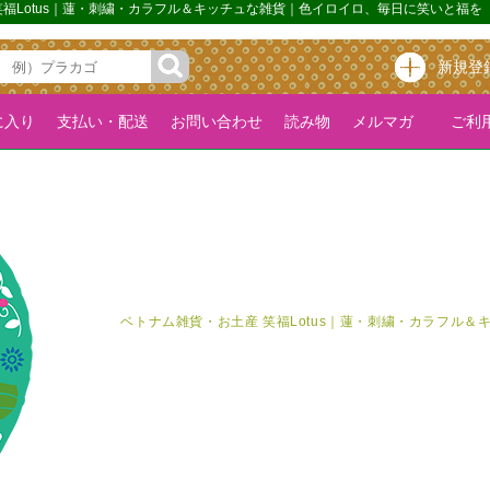
 笑福Lotus｜蓮・刺繍・カラフル＆キッチュな雑貨｜色イロイロ、毎日に笑いと福を
新規登
に入り
支払い・配送
お問い合わせ
読み物
メルマガ
ご利用
ベトナム雑貨・お土産 笑福Lotus｜蓮・刺繍・カラフル