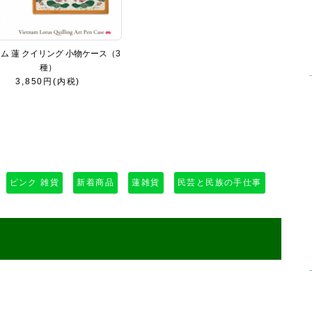
ム 蓮 クイリング 小物ケース（3
種）
3,850円(内税)
ピンク 雑貨
新着商品
蓮雑貨
民芸と民族の手仕事