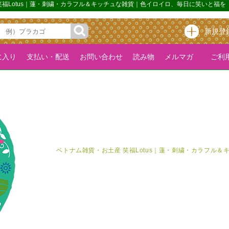
 笑福Lotus｜蓮・刺繍・カラフル＆キッチュな雑貨｜色イロイロ、毎日に笑いと福を
新規登
に入り
支払い・配送
お問い合わせ
読み物
メルマガ
ご利用
ベトナム雑貨・お土産 笑福Lotus｜蓮・刺繍・カラフル