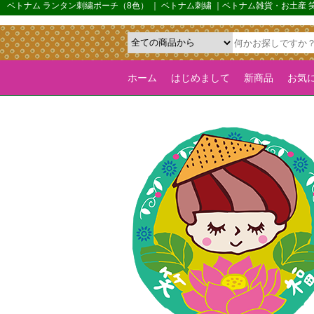
{*カルーセル機能を全ページで有効化するためのフラグ*}>
ベトナム ランタン刺繍ポーチ（8色） ｜ ベトナム刺繍 ｜ベトナム雑貨・お土産
ホーム
はじめまして
新商品
お気