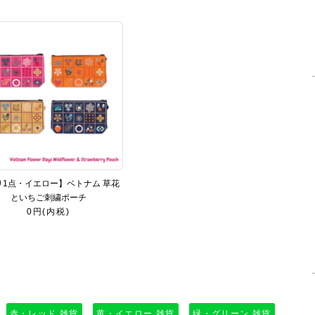
り1点・イエロー】ベトナム 草花
といちご刺繍ポーチ
0円(内税)
赤・レッド 雑貨
黄・イエロー 雑貨
緑・グリーン 雑貨