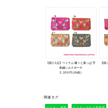
【残り1点】ベトナム 蝶々と葉っぱ 手
【残
刺繍シルクポーチ
3,300円(内税)
関連タグ
ベトナム 雑貨
ベトナムのお土産雑貨