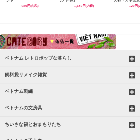
ント
ル（4色）
の花・万事如意
680円(内税)
1,650円(内税)
120円(
☆
ベトナム レトロポップな暮らし
飼料袋リメイク雑貨
ベトナム刺繍
ベトナムの文房具
ちいさな福とおまもりたち