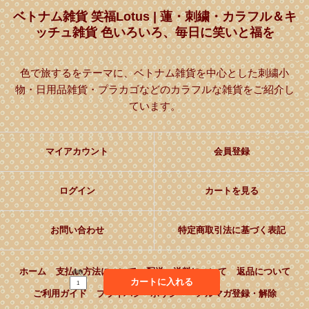
ベトナム雑貨 笑福Lotus | 蓮・刺繍・カラフル＆キ
ッチュ雑貨 色いろいろ、毎日に笑いと福を
色で旅するをテーマに、ベトナム雑貨を中心とした刺繍小
物・日用品雑貨・プラカゴなどのカラフルな雑貨をご紹介し
ています。
マイアカウント
会員登録
ログイン
カートを見る
お問い合わせ
特定商取引法に基づく表記
ホーム
支払い方法について
配送・送料について
返品について
個数
カートに入れる
ご利用ガイド
プライバシーポリシー
メルマガ登録・解除