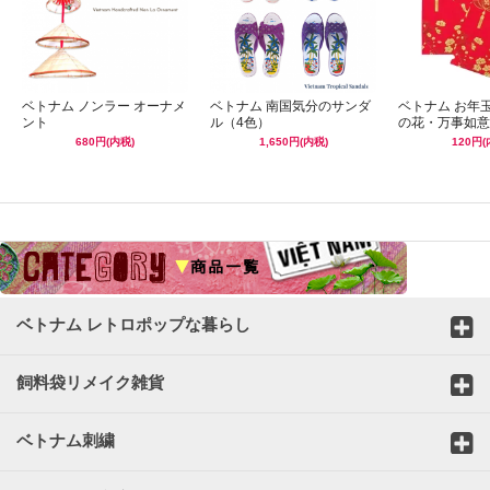
ベトナム ノンラー オーナメ
ベトナム 南国気分のサンダ
ベトナム お年
ント
ル（4色）
の花・万事如意
680円(内税)
1,650円(内税)
120円(
☆
ベトナム レトロポップな暮らし
飼料袋リメイク雑貨
ベトナム刺繍