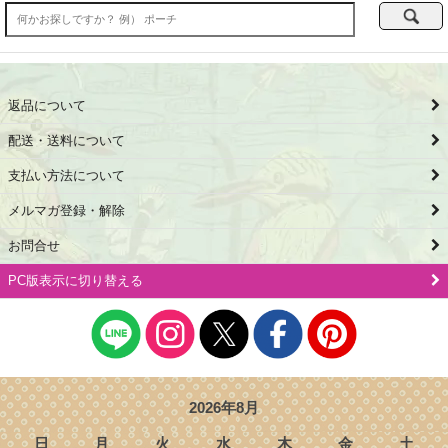
返品について
配送・送料について
支払い方法について
メルマガ登録・解除
お問合せ
PC版表示に切り替える
2026年8月
日
月
火
水
木
金
土