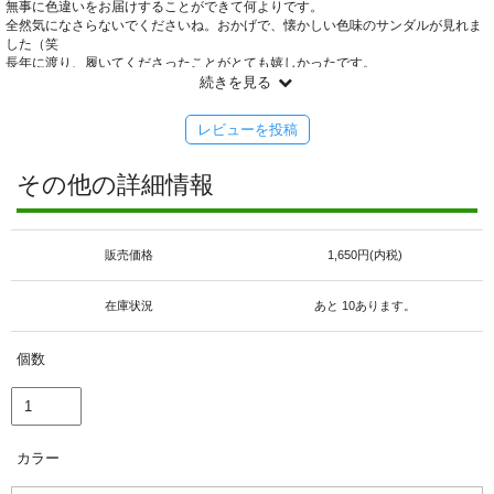
無事に色違いをお届けすることができて何よりです。
全然気になさらないでくださいね。おかげで、懐かしい色味のサンダルが見れま
した（笑
長年に渡り、履いてくださったことがとても嬉しかったです。
また、何か質問等ありましたら遠慮なく！答えられる限り頑張ります（笑
続きを見る
「ようこ様のささる品」が見つかったらこの上なく嬉しいです。
＊ありがとうございました＊
レビューを投稿
その他の詳細情報
販売価格
1,650円(内税)
在庫状況
あと 10あります。
個数
カラー