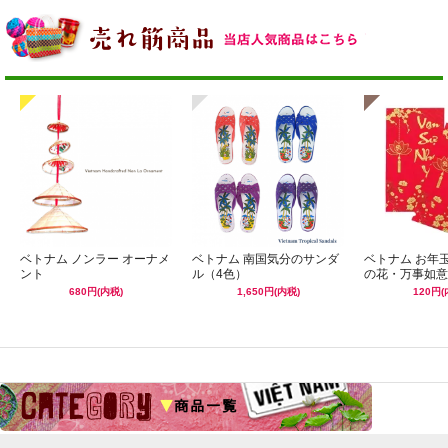
ベトナム ノンラー オーナメ
ベトナム 南国気分のサンダ
ベトナム お年
ント
ル（4色）
の花・万事如意
680円(内税)
1,650円(内税)
120円(
☆