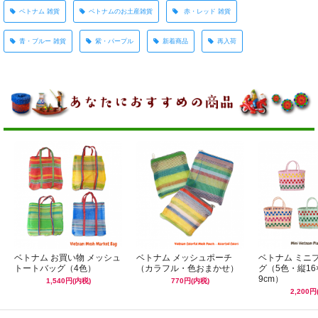
ベトナム 雑貨
ベトナムのお土産雑貨
赤・レッド 雑貨
青・ブルー 雑貨
紫・パープル
新着商品
再入荷
ベトナム お買い物 メッシュ
ベトナム メッシュポーチ
ベトナム ミニ
トートバッグ（4色）
（カラフル・色おまかせ）
グ（5色・縦16
9cm）
1,540円(内税)
770円(内税)
2,200円