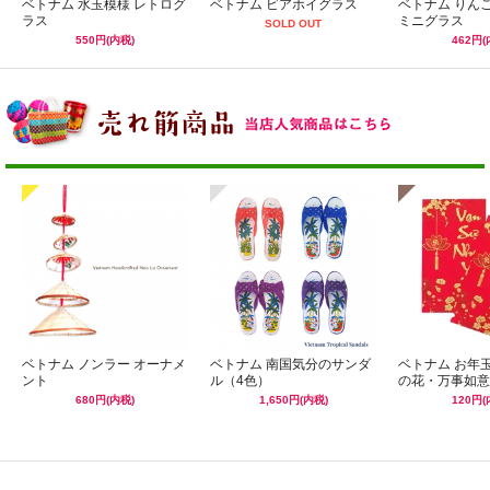
ベトナム 水玉模様 レトログ
ベトナム ビアホイグラス
ベトナム りん
ラス
ミニグラス
SOLD OUT
550円(内税)
462円(
ベトナム ノンラー オーナメ
ベトナム 南国気分のサンダ
ベトナム お年
ント
ル（4色）
の花・万事如意
680円(内税)
1,650円(内税)
120円(
☆