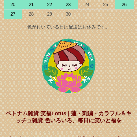
20
21
22
23
24
25
26
27
28
29
30
色が付いている日は配送はお休みです。
ベトナム雑貨 笑福Lotus | 蓮・刺繍・カラフル＆キ
ッチュ雑貨 色いろいろ、毎日に笑いと福を