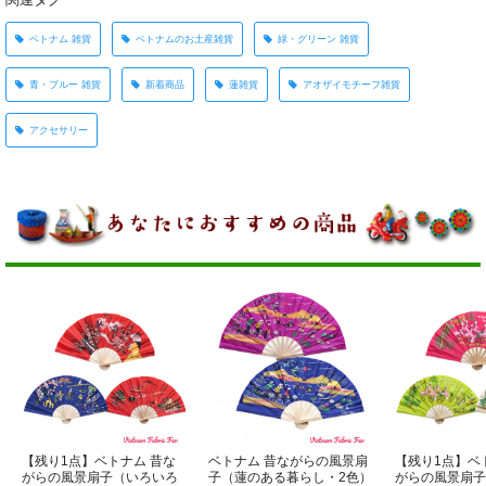
ベトナム 雑貨
ベトナムのお土産雑貨
緑・グリーン 雑貨
青・ブルー 雑貨
新着商品
蓮雑貨
アオザイモチーフ雑貨
アクセサリー
【残り1点】ベトナム 昔な
ベトナム 昔ながらの風景扇
【残り1点】ベ
がらの風景扇子（いろいろ
子（蓮のある暮らし・2色）
がらの風景扇子