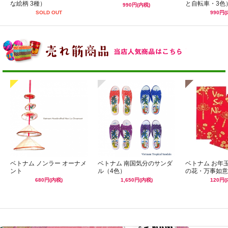
な絵柄 3種）
と自転車・3色
990円(内税)
SOLD OUT
990円(
ベトナム ノンラー オーナメ
ベトナム 南国気分のサンダ
ベトナム お年
ント
ル（4色）
の花・万事如意
680円(内税)
1,650円(内税)
120円(
☆