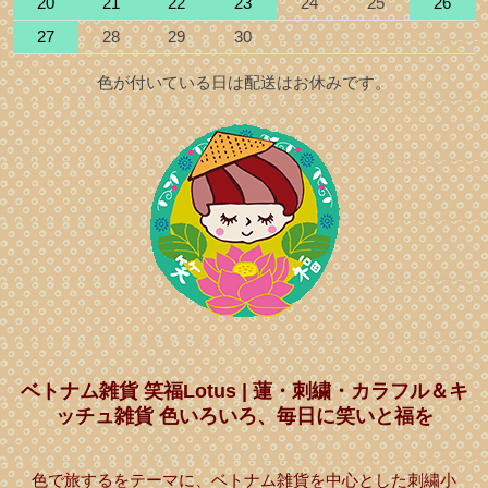
20
21
22
23
24
25
26
27
28
29
30
色が付いている日は配送はお休みです。
ベトナム雑貨 笑福Lotus | 蓮・刺繍・カラフル＆キ
ッチュ雑貨 色いろいろ、毎日に笑いと福を
色で旅するをテーマに、ベトナム雑貨を中心とした刺繍小