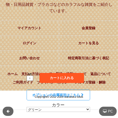
物・日用品雑貨・プラカゴなどのカラフルな雑貨をご紹介し
ています。
マイアカウント
会員登録
ログイン
カートを見る
お問い合わせ
特定商取引法に基づく表記
ホーム
支払い方法について
配送・送料について
返品について
個数
カートに入れる
ご利用ガイド
プライバシーポリシー
メルマガ登録・解除
オプションの在庫状況はこちら
Copyright© 2011-2026 warafuku-lotus
カラー
PC