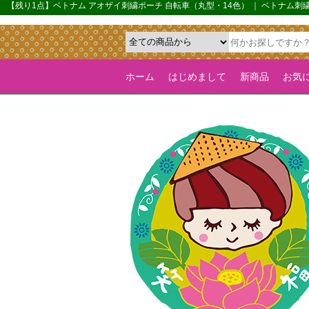
{*カルーセル機能を全ページで有効化するためのフラグ*}>
【残り1点】ベトナム アオザイ刺繍ポーチ 自転車（丸型・14色） ｜ ベトナム刺
ホーム
はじめまして
新商品
お気