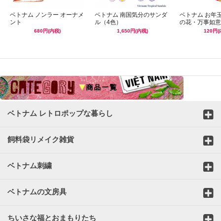
ベトナム ノンラー オーナメ
ベトナム 南国気分のサンダ
ベトナム お年
ント
ル（4色）
の花・万事如意
680円(内税)
1,650円(内税)
120円(
☆
ベトナム レトロポップな暮らし
飼料袋リメイク雑貨
ベトナム刺繍
ベトナムの文房具
ちいさな福とおまもりたち