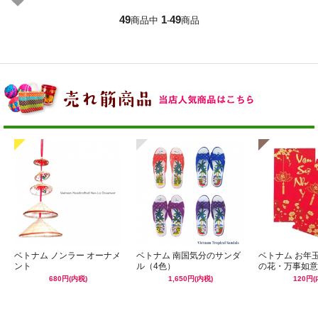
49
1
49
商品中
-
商品
ベトナム ノンラー オーナメ
ベトナム 南国気分のサンダ
ベトナム お年
ント
ル（4色）
の花・万事如意
680円(内税)
1,650円(内税)
120円(