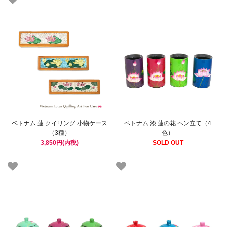
ベトナム 蓮 クイリング 小物ケース
ベトナム 漆 蓮の花 ペン立て（4
（3種）
色）
3,850円(内税)
SOLD OUT