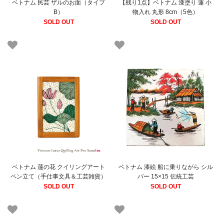
ベトナム 民芸 ザルのお面（タイプ
【残り1点】ベトナム 漆塗り 蓮 小
B）
物入れ 丸形 8cm（5色）
SOLD OUT
SOLD OUT
ベトナム 蓮の花 クイリングアート
ベトナム 漆絵 船に乗りながら シル
ペン立て（手仕事文具＆工芸雑貨）
バー 15×15 伝統工芸
SOLD OUT
SOLD OUT