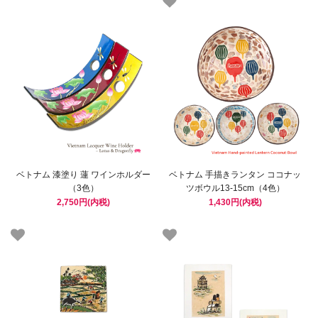
ベトナム 漆塗り 蓮 ワインホルダー
ベトナム 手描きランタン ココナッ
（3色）
ツボウル13-15cm（4色）
2,750円(内税)
1,430円(内税)