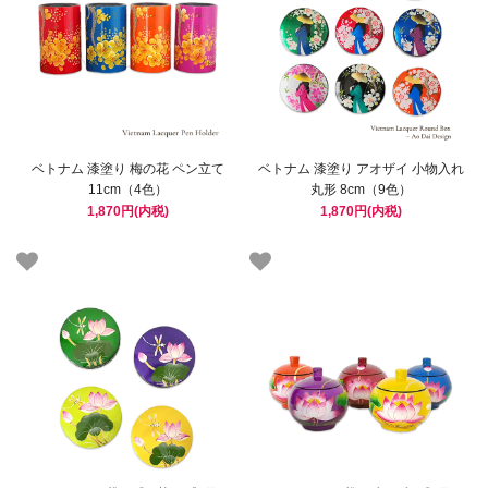
ベトナム 漆塗り 梅の花 ペン立て
ベトナム 漆塗り アオザイ 小物入れ
11cm（4色）
丸形 8cm（9色）
1,870円(内税)
1,870円(内税)