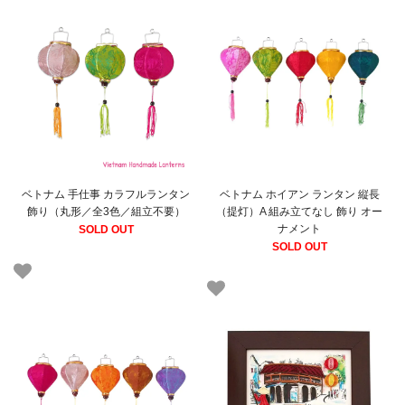
ベトナム 手仕事 カラフルランタン
ベトナム ホイアン ランタン 縦長
飾り（丸形／全3色／組立不要）
（提灯）A 組み立てなし 飾り オー
ナメント
SOLD OUT
SOLD OUT