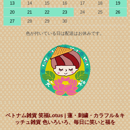
13
14
15
16
17
18
19
20
21
22
23
24
25
26
27
28
29
30
色が付いている日は配送はお休みです。
ベトナム雑貨 笑福Lotus | 蓮・刺繍・カラフル＆キ
ッチュ雑貨 色いろいろ、毎日に笑いと福を