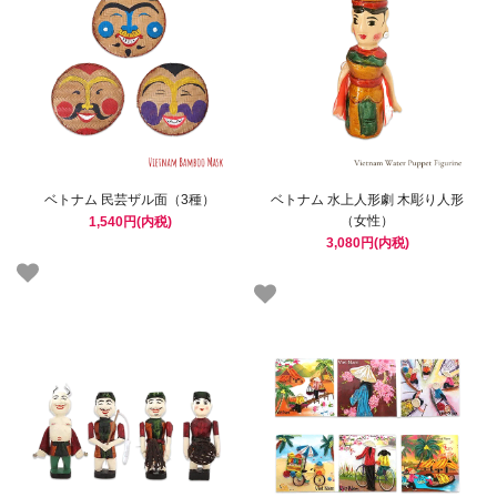
ベトナム 民芸ザル面（3種）
ベトナム 水上人形劇 木彫り人形
（女性）
1,540円(内税)
3,080円(内税)