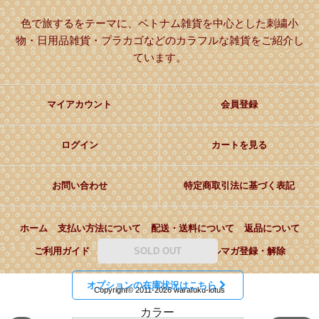
色で旅するをテーマに、ベトナム雑貨を中心とした刺繍小
物・日用品雑貨・プラカゴなどのカラフルな雑貨をご紹介し
ています。
マイアカウント
会員登録
ログイン
カートを見る
お問い合わせ
特定商取引法に基づく表記
ホーム
支払い方法について
配送・送料について
返品について
ご利用ガイド
プライバシーポリシー
メルマガ登録・解除
SOLD OUT
オプションの在庫状況はこちら
Copyright© 2011-2026 warafuku-lotus
カラー