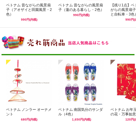
ベトナム 昔ながらの風景扇
ベトナム 昔ながらの風景扇
【残り1点】ベ
子（アオザイと田園風景・2
子（蓮のある暮らし・2色）
がらの風景扇子
色）
と自転車・3色
990円(内税)
990円(内税)
990円(
ベトナム ノンラー オーナメ
ベトナム 南国気分のサンダ
ベトナム お年
ント
ル（4色）
の花・万事如意
680円(内税)
1,650円(内税)
120円(