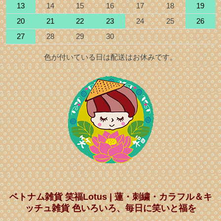
13
14
15
16
17
18
19
20
21
22
23
24
25
26
27
28
29
30
色が付いている日は配送はお休みです。
ベトナム雑貨 笑福Lotus | 蓮・刺繍・カラフル＆キ
ッチュ雑貨 色いろいろ、毎日に笑いと福を