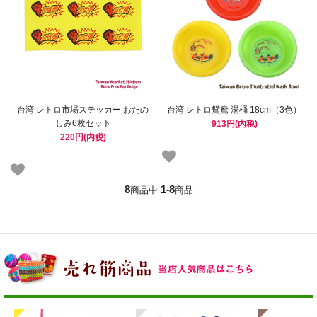
台湾 レトロ市場ステッカー おたの
台湾 レトロ鴛鴦 湯桶 18cm（3色）
しみ6枚セット
913円(内税)
220円(内税)
8
1
8
商品中
-
商品