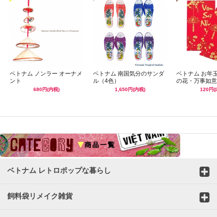
ベトナム ノンラー オーナメ
ベトナム 南国気分のサンダ
ベトナム お年
ント
ル（4色）
の花・万事如意
680円(内税)
1,650円(内税)
120円(
☆
ベトナム レトロポップな暮らし
飼料袋リメイク雑貨