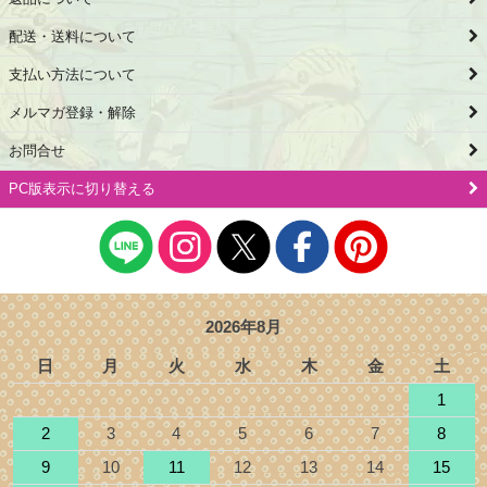
配送・送料について
支払い方法について
メルマガ登録・解除
お問合せ
PC版表示に切り替える
2026年8月
日
月
火
水
木
金
土
1
2
3
4
5
6
7
8
9
10
11
12
13
14
15