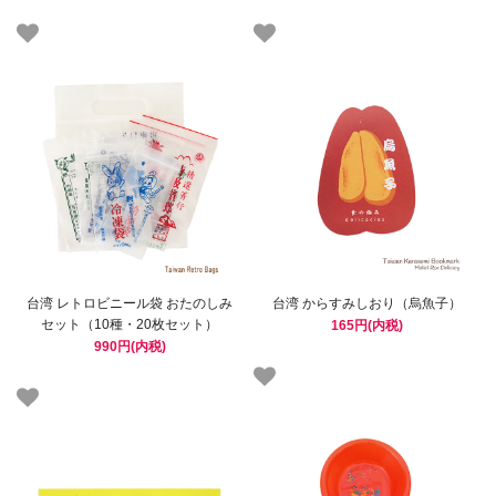
台湾 レトロビニール袋 おたのしみ
台湾 からすみしおり（烏魚子）
セット（10種・20枚セット）
165円(内税)
990円(内税)