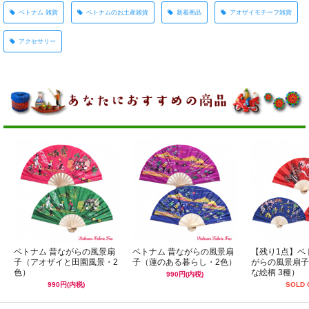
ベトナム 雑貨
ベトナムのお土産雑貨
新着商品
アオザイモチーフ雑貨
アクセサリー
ベトナム 昔ながらの風景扇
ベトナム 昔ながらの風景扇
【残り1点】ベ
子（アオザイと田園風景・2
子（蓮のある暮らし・2色）
がらの風景扇子
色）
な絵柄 3種）
990円(内税)
990円(内税)
SOLD 