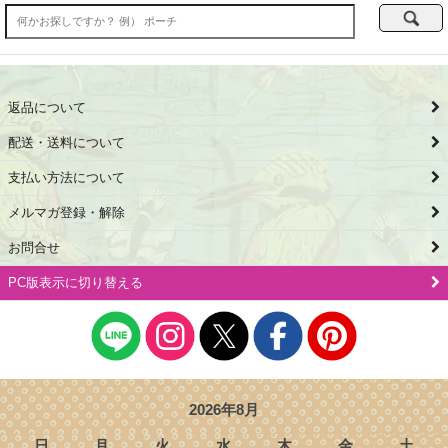
返品について
配送・送料について
支払い方法について
メルマガ登録・解除
お問合せ
PC版表示に切り替える
2026年8月
日
月
火
水
木
金
土