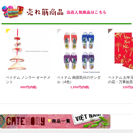
ベトナム ノンラー オーナメ
ベトナム 南国気分のサンダ
ベトナム お年
ント
ル（4色）
の花・万事如意
680円(内税)
1,650円(内税)
120円(
☆