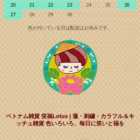
20
21
22
23
24
25
26
27
28
29
30
色が付いている日は配送はお休みです。
ベトナム雑貨 笑福Lotus | 蓮・刺繍・カラフル＆キ
ッチュ雑貨 色いろいろ、毎日に笑いと福を