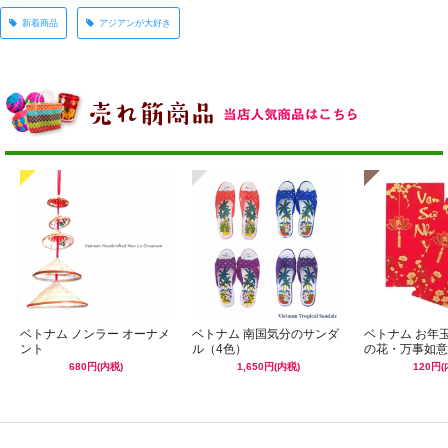
新着商品
アジアンが大好き
ベトナム ノンラー オーナメ
ベトナム 南国気分のサンダ
ベトナム お年
ント
ル（4色）
の花・万事如意
680円(内税)
1,650円(内税)
120円(
☆