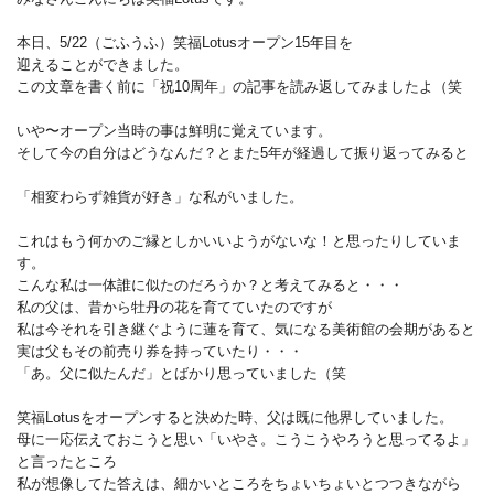
本日、5/22（ごふうふ）笑福Lotusオープン15年目を
迎えることができました。
この文章を書く前に「祝10周年」の記事を読み返してみましたよ（笑
いや〜オープン当時の事は鮮明に覚えています。
そして今の自分はどうなんだ？とまた5年が経過して振り返ってみると
「相変わらず雑貨が好き」な私がいました。
これはもう何かのご縁としかいいようがないな！と思ったりしていま
す。
こんな私は一体誰に似たのだろうか？と考えてみると・・・
私の父は、昔から牡丹の花を育てていたのですが
私は今それを引き継ぐように蓮を育て、気になる美術館の会期があると
実は父もその前売り券を持っていたり・・・
「あ。父に似たんだ」とばかり思っていました（笑
笑福Lotusをオープンすると決めた時、父は既に他界していました。
母に一応伝えておこうと思い「いやさ。こうこうやろうと思ってるよ」
と言ったところ
私が想像してた答えは、細かいところをちょいちょいとつつきながら