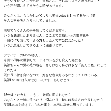
そういう時もどこからか「笑福さん。それはちょっと違うわよ」と
いう声が聞こえてきそうな時があります。
みなさんは、もしかした私よりも笑福Lotusをしってるかも（笑
そんな事を考えたりもしていました。
現地でたくさんの手を貸してくださる方々。
いつも感謝しかありません。ここまで笑福Lotusの世界観を
一緒に作り出して下さる方と出会えて本当によかった！
いつか恩返しができるように頑張ります。
デザイナーのMomoさん。
今回15周年の区切りで、アイコンを少し変えた際にも
笑福ちゃんの髪の毛の色を、さりげなく私が好きな「あんこ色」にして
くれたり
既に長い付き合いなので、好きな色や好みもわかってくれている。
笑福Lotusには欠かせない人です。ありがとう！
15年経った今も、こうして雑貨に囲まれながら
みなさんと一緒に笑ったり、悩んだり、時には励まされたりしながら
笑福Lotusを続けてこられた事を、本当に幸せに思っています。