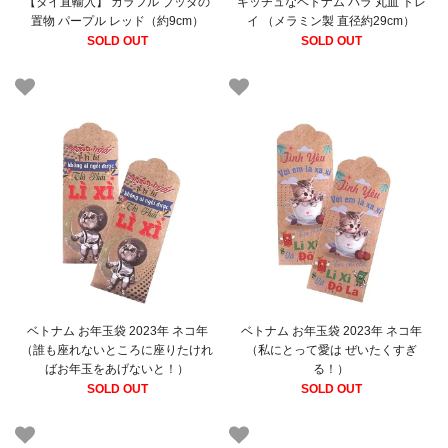
【タイ直輸入】 カラフル ブッダの
キッチュなベトナム バラ 丸皿 トレ
置物 パープル レッド（約9cm）
イ （メラミン製 直径約29cm）
SOLD OUT
SOLD OUT
ベトナム お年玉袋 2023年 ネコ年
ベトナム お年玉袋 2023年 ネコ年
（誰も座れないところに座りたけれ
（私にとって愛は ぜいたくすぎ
ばお年玉をあげないと！）
る！）
SOLD OUT
SOLD OUT