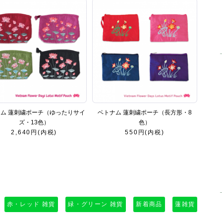
ム 蓮刺繍ポーチ（ゆったりサイ
ベトナム 蓮刺繍ポーチ（長方形・8
ズ・13色）
色）
2,640円(内税)
550円(内税)
赤・レッド 雑貨
緑・グリーン 雑貨
新着商品
蓮雑貨