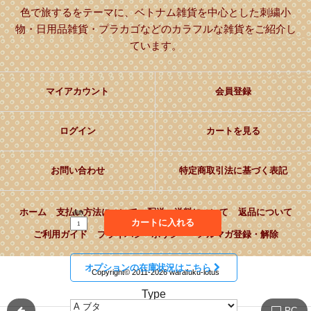
色で旅するをテーマに、ベトナム雑貨を中心とした刺繍小
物・日用品雑貨・プラカゴなどのカラフルな雑貨をご紹介し
ています。
マイアカウント
会員登録
ログイン
カートを見る
お問い合わせ
特定商取引法に基づく表記
ホーム
支払い方法について
配送・送料について
返品について
個数
カートに入れる
ご利用ガイド
プライバシーポリシー
メルマガ登録・解除
オプションの在庫状況はこちら
Copyright© 2011-2026 warafuku-lotus
Type
PC