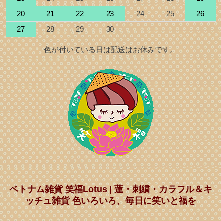
20
21
22
23
24
25
26
27
28
29
30
色が付いている日は配送はお休みです。
ベトナム雑貨 笑福Lotus | 蓮・刺繍・カラフル＆キ
ッチュ雑貨 色いろいろ、毎日に笑いと福を