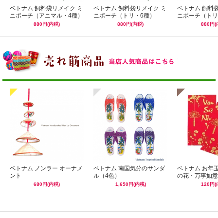
ベトナム 飼料袋リメイク ミ
ベトナム 飼料袋リメイク ミ
ベトナム 飼料
ニポーチ（アニマル・4種）
ニポーチ（トリ・6種）
ニポーチ（トリ
880円(内税)
880円(内税)
880円(
ベトナム ノンラー オーナメ
ベトナム 南国気分のサンダ
ベトナム お年
ント
ル（4色）
の花・万事如意
680円(内税)
1,650円(内税)
120円(