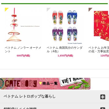
ベトナム ノンラー オーナメ
ベトナム 南国気分のサンダ
ベトナム お年
ント
ル（4色）
の花・万事如意
680円(内税)
1,650円(内税)
120円(
☆
ベトナム レトロポップな暮らし