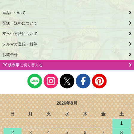
返品について
配送・送料について
支払い方法について
メルマガ登録・解除
お問合せ
PC版表示に切り替える
2026年8月
日
月
火
水
木
金
土
1
2
3
4
5
6
7
8