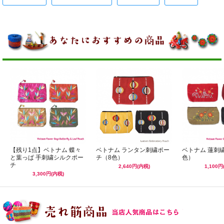
【残り1点】ベトナム 蝶々
ベトナム ランタン刺繍ポー
ベトナム 蓮刺
と葉っぱ 手刺繍シルクポー
チ（8色）
色）
チ
2,640円(内税)
1,100円
3,300円(内税)