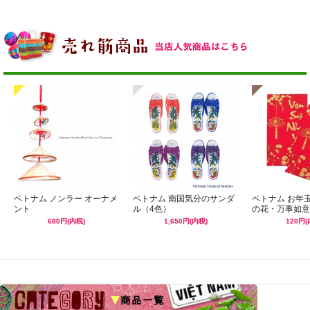
ベトナム ノンラー オーナメ
ベトナム 南国気分のサンダ
ベトナム お年
ント
ル（4色）
の花・万事如意
680円(内税)
1,650円(内税)
120円(
☆