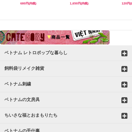
680円(内税)
1,650円(内税)
120円(
☆
ベトナム レトロポップな暮らし
飼料袋リメイク雑貨
ベトナム刺繍
ベトナムの文房具
ちいさな福とおまもりたち
ベトナムの手仕事