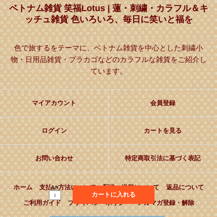
ベトナム雑貨 笑福Lotus | 蓮・刺繍・カラフル＆キ
ッチュ雑貨 色いろいろ、毎日に笑いと福を
色で旅するをテーマに、ベトナム雑貨を中心とした刺繍小
物・日用品雑貨・プラカゴなどのカラフルな雑貨をご紹介し
ています。
マイアカウント
会員登録
ログイン
カートを見る
お問い合わせ
特定商取引法に基づく表記
ホーム
支払い方法について
配送・送料について
返品について
個数
カートに入れる
ご利用ガイド
プライバシーポリシー
メルマガ登録・解除