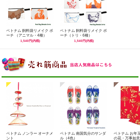
ベトナム 飼料袋リメイク ポ
ベトナム 飼料袋リメイク ポ
ーチ （アニマル・4種）
ーチ（トリ・6種）
1,540円(内税)
1,540円(内税)
ベトナム ノンラー オーナメ
ベトナム 南国気分のサンダ
ベトナム お年
ント
ル（4色）
の花・万事如意