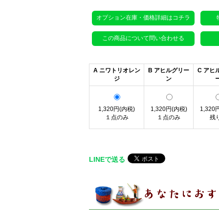
オプション在庫・価格詳細はコチラ
この商品について問い合わせる
A ニワトリオレン
B アヒルグリー
C アヒ
ジ
ン
1,320円(内税)
1,320円(内税)
1,320
１点のみ
１点のみ
残り
LINEで送る