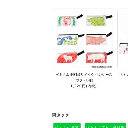
ベトナム 飼料袋リメイク ペンケース
ベト
（ブタ・6種）
1,320円(内税)
関連タグ
ベトナム 雑貨
ベトナムのお土産雑貨