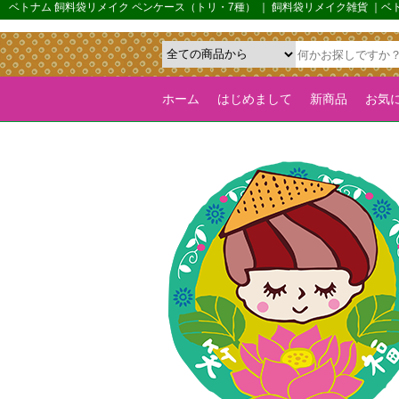
{*カルーセル機能を全ページで有効化するためのフラグ*}>
ベトナム 飼料袋リメイク ペンケース（トリ・7種） ｜ 飼料袋リメイク雑貨 ｜
ホーム
はじめまして
新商品
お気