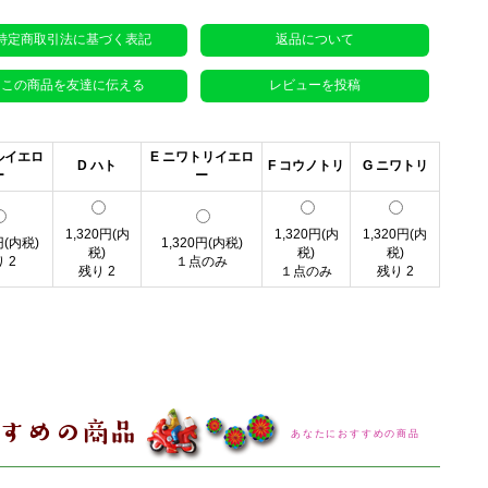
特定商取引法に基づく表記
返品について
この商品を友達に伝える
レビューを投稿
ルイエロ
E ニワトリイエロ
D ハト
F コウノトリ
G ニワトリ
ー
ー
1,320円(内
1,320円(内
1,320円(内
円(内税)
1,320円(内税)
税)
税)
税)
 2
１点のみ
残り 2
１点のみ
残り 2
あなたにおすすめの商品