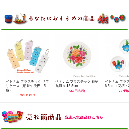
ベトナム プラスチック サプ
ベトナム プラスチック 花柄
ベトナム プラ
リケース（朝昼午後夜・5
丸皿 約15.5cm
6.5cm（花柄・
色）
660円(内税)
297円(
SOLD OUT