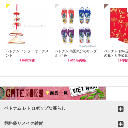
ベトナム ノンラー オーナメ
ベトナム 南国気分のサンダ
ベトナム お年
ント
ル（4色）
の花・万事如意
680円(内税)
1,650円(内税)
120円(
☆
ベトナム レトロポップな暮らし
飼料袋リメイク雑貨