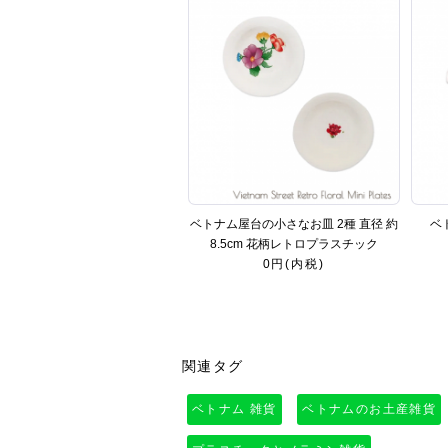
ベトナム屋台の小さなお皿 2種 直径 約
ベ
8.5cm 花柄レトロプラスチック
0円(内税)
関連タグ
ベトナム 雑貨
ベトナムのお土産雑貨