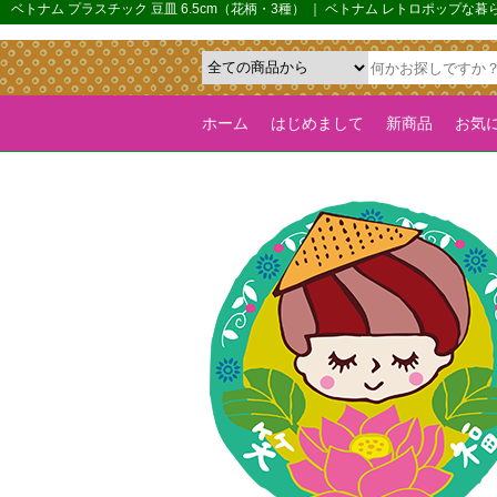
{*カルーセル機能を全ページで有効化するためのフラグ*}>
ベトナム プラスチック 豆皿 6.5cm（花柄・3種） ｜ ベトナム レトロポップ
ホーム
はじめまして
新商品
お気