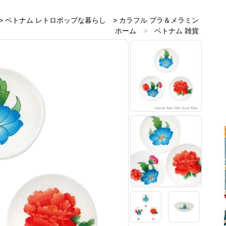
>
ベトナム レトロポップな暮らし
>
カラフル プラ＆メラミン
ホーム
>
ベトナム 雑貨
ホーム
>
ベトナムのお土産雑貨
ホーム
>
青・ブルー 雑貨
ホーム
>
新着商品
>
再入荷
ホーム
>
レトロアジアン
ホーム
>
プラスチックとメラミン雑貨