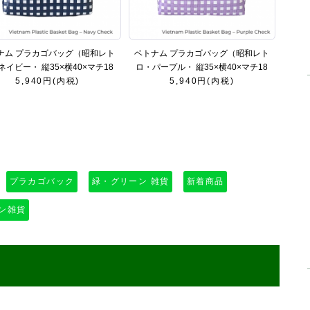
ナム プラカゴバッグ（昭和レト
ベトナム プラカゴバッグ（昭和レト
ネイビー・ 縦35×横40×マチ18
ロ・パープル・ 縦35×横40×マチ18
5,940円(内税)
㎝・肩掛けOK）
5,940円(内税)
㎝・肩掛けOK）
プラカゴバック
緑・グリーン 雑貨
新着商品
ン雑貨