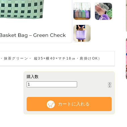
抹茶グリーン・ 縦35×横40×マチ18㎝・肩掛けOK）
購入数
カートに入れる