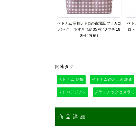
ベトナム 昭和レトロの市場風 プラカゴ
ベト
バッグ ｜あずき（縦 35 横 40 マチ 18
ロ・
／大きめサイズ／ 肩掛けOK）
0円(内税)
関連タグ
ベトナム 雑貨
ベトナムのお土産雑貨
レトロアジアン
プラスチックとメラミ
商品詳細