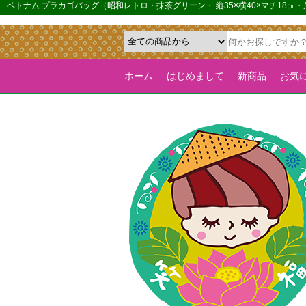
{*カルーセル機能を全ページで有効化するためのフラグ*}>
ベトナム プラカゴバッグ（昭和レトロ・抹茶グリーン・ 縦35×横40×マチ18㎝
ホーム
はじめまして
新商品
お気