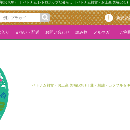
・肩掛けOK） ｜ ベトナム レトロポップな暮らし ｜ベトナム雑貨・お土産 笑福L
新規登
に入り
支払い・配送
お問い合わせ
読み物
メルマガ
ご利用
ベトナム雑貨・お土産 笑福Lotus｜蓮・刺繍・カラフル