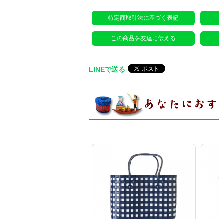
特定商取引法に基づく表記
この商品を友達に伝える
LINEで送る