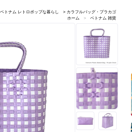
ベトナム レトロポップな暮らし
>
カラフルバッグ・プラカゴ
ホーム
>
ベトナム 雑貨
ホーム
>
ベトナムのお土産雑貨
ホーム
>
プラカゴバック
ホーム
>
紫・パープル
ホーム
>
新着商品
ホーム
>
レトロアジアン
ホーム
>
プラスチックとメラミン雑貨