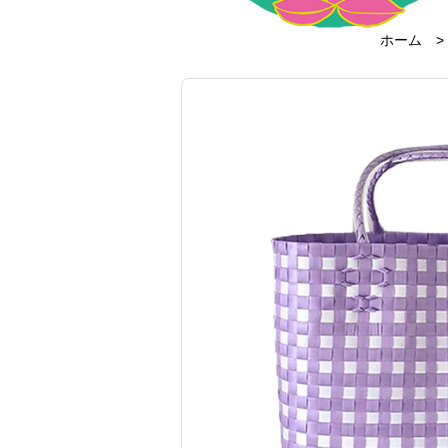
ホーム
>