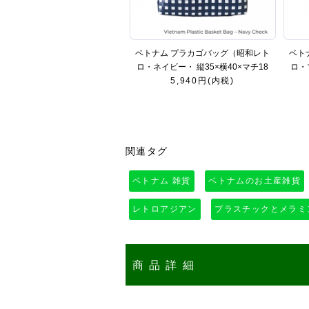
ベトナム プラカゴバッグ（昭和レト
ベト
ロ・ネイビー・ 縦35×横40×マチ18
ロ・
5,940円(内税)
㎝・肩掛けOK）
関連タグ
ベトナム 雑貨
ベトナムのお土産雑貨
レトロアジアン
プラスチックとメラミ
商品詳細