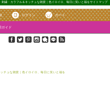
s｜蓮・刺繍・カラフル＆キッチュな雑貨｜色イロイロ、毎日に笑いと福を
サイトマップ
録
ログイン
カート
ガイド
＆キッチュな雑貨｜色イロイロ、毎日に笑いと福を