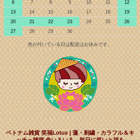
6
7
8
9
10
11
12
13
14
15
16
17
18
19
20
21
22
23
24
25
26
27
28
29
30
色が付いている日は配送はお休みです。
ベトナム雑貨 笑福Lotus | 蓮・刺繍・カラフル＆キ
ッチュ雑貨 色いろいろ、毎日に笑いと福を