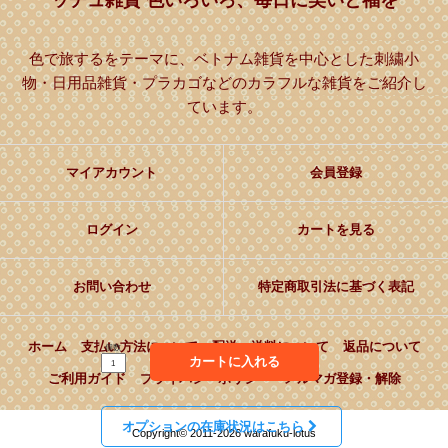
色で旅するをテーマに、ベトナム雑貨を中心とした刺繍小
物・日用品雑貨・プラカゴなどのカラフルな雑貨をご紹介し
ています。
マイアカウント
会員登録
ログイン
カートを見る
お問い合わせ
特定商取引法に基づく表記
ホーム
支払い方法について
配送・送料について
返品について
個数
カートに入れる
ご利用ガイド
プライバシーポリシー
メルマガ登録・解除
オプションの在庫状況はこちら
Copyright© 2011-2026 warafuku-lotus