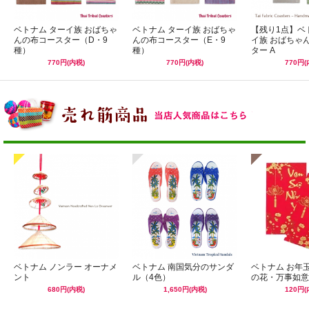
ベトナム ターイ族 おばちゃ
ベトナム ターイ族 おばちゃ
【残り1点】ベ
んの布コースター（D・9
んの布コースター（E・9
イ族 おばちゃ
種）
種）
ター A
770円(内税)
770円(内税)
770円(
ベトナム ノンラー オーナメ
ベトナム 南国気分のサンダ
ベトナム お年
ント
ル（4色）
の花・万事如意
680円(内税)
1,650円(内税)
120円(