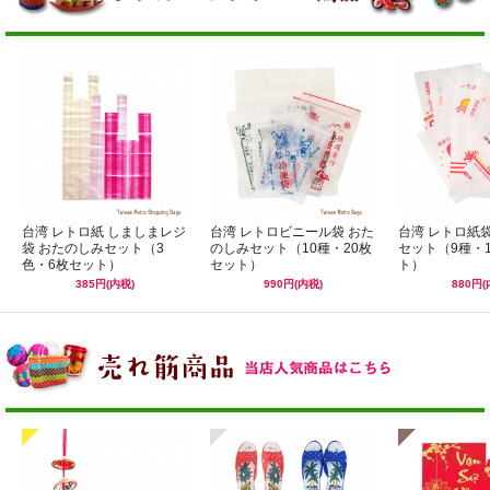
台湾 レトロ紙 しましまレジ
台湾 レトロビニール袋 おた
台湾 レトロ紙
袋 おたのしみセット（3
のしみセット（10種・20枚
セット（9種・
色・6枚セット）
セット）
ト）
385円(内税)
990円(内税)
880円(