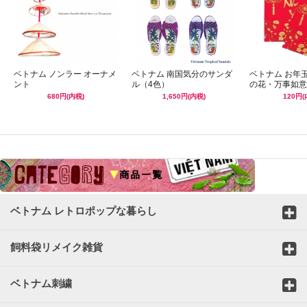
ベトナム ノンラー オーナメ
ベトナム 南国気分のサンダ
ベトナム お年
ント
ル（4色）
の花・万事如意
680円(内税)
1,650円(内税)
120円(
☆
ベトナム レトロポップな暮らし
飼料袋リメイク雑貨
ベトナム刺繍