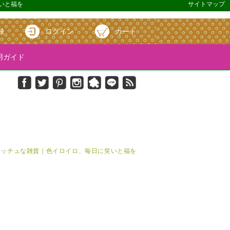
笑いと福を
サイトマップ
録
ログイン
カート
ガイド
＆キッチュな雑貨｜色イロイロ、毎日に笑いと福を