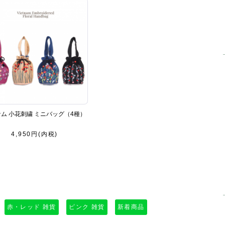
ム 小花刺繍 ミニバッグ（4種）
4,950円(内税)
赤・レッド 雑貨
ピンク 雑貨
新着商品