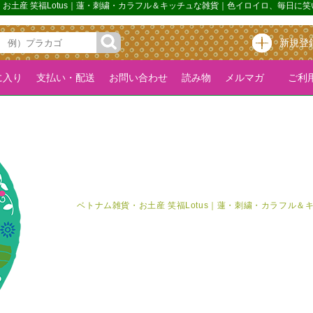
貨・お土産 笑福Lotus｜蓮・刺繍・カラフル＆キッチュな雑貨｜色イロイロ、毎日に
新規登
に入り
支払い・配送
お問い合わせ
読み物
メルマガ
ご利用
ベトナム雑貨・お土産 笑福Lotus｜蓮・刺繍・カラフル