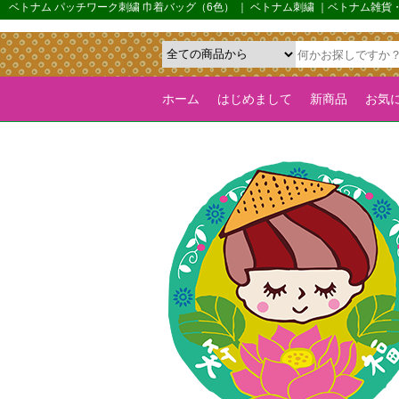
{*カルーセル機能を全ページで有効化するためのフラグ*}>
ベトナム パッチワーク刺繍 巾着バッグ（6色） ｜ ベトナム刺繍 ｜ベトナム雑
ホーム
はじめまして
新商品
お気