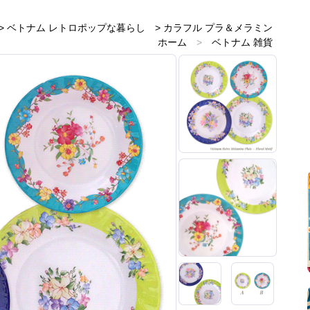
>
ベトナム レトロポップな暮らし
>
カラフル プラ＆メラミン
ホーム
>
ベトナム 雑貨
ホーム
>
ベトナムのお土産雑貨
ホーム
>
緑・グリーン 雑貨
ホーム
>
青・ブルー 雑貨
ホーム
>
新着商品
ホーム
>
レトロアジアン
ホーム
>
プラスチックとメラミン雑貨