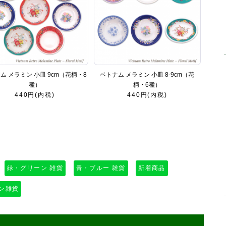
ム メラミン 小皿 9cm（花柄・8
ベトナム メラミン 小皿 8-9cm（花
種）
柄・6種）
440円(内税)
440円(内税)
緑・グリーン 雑貨
青・ブルー 雑貨
新着商品
ン雑貨