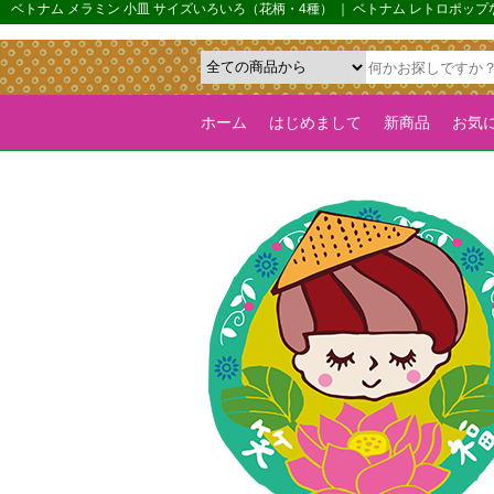
{*カルーセル機能を全ページで有効化するためのフラグ*}>
ベトナム メラミン 小皿 サイズいろいろ（花柄・4種） ｜ ベトナム レトロポッ
ホーム
はじめまして
新商品
お気