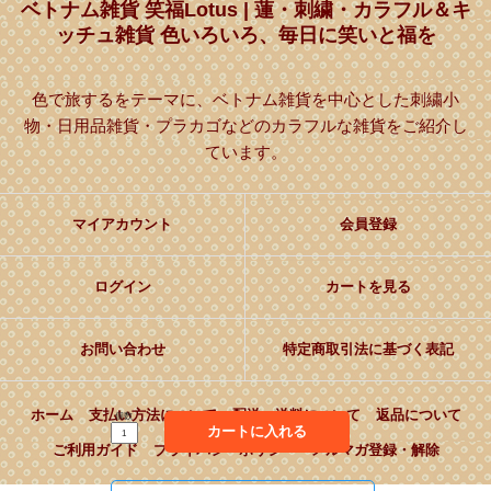
ベトナム雑貨 笑福Lotus | 蓮・刺繍・カラフル＆キ
ッチュ雑貨 色いろいろ、毎日に笑いと福を
色で旅するをテーマに、ベトナム雑貨を中心とした刺繍小
物・日用品雑貨・プラカゴなどのカラフルな雑貨をご紹介し
ています。
マイアカウント
会員登録
ログイン
カートを見る
お問い合わせ
特定商取引法に基づく表記
ホーム
支払い方法について
配送・送料について
返品について
個数
カートに入れる
ご利用ガイド
プライバシーポリシー
メルマガ登録・解除