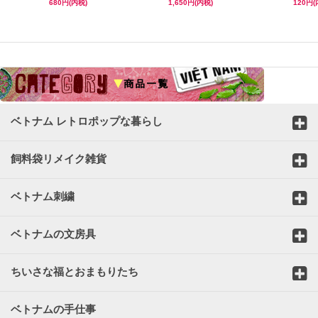
680円(内税)
1,650円(内税)
120円(
☆
ベトナム レトロポップな暮らし
飼料袋リメイク雑貨
ベトナム刺繍
ベトナムの文房具
ちいさな福とおまもりたち
ベトナムの手仕事