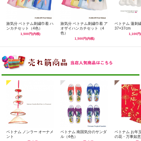
旅気分 ベトナム刺繍巾着 ハ
旅気分 ベトナム刺繍巾着 ア
ベトナム 蓮刺
ンカチセット（4色）
オザイハンカチセット（4
37×37cm
色）
1,500円(内税)
1,100円
1,500円(内税)
ベトナム ノンラー オーナメ
ベトナム 南国気分のサンダ
ベトナム お年
ント
ル（4色）
の花・万事如意