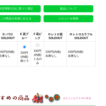
特定商取引法に基づく表記
返品について
この商品を友達に伝える
レビューを投稿
E 花ブ
F 花ピ
D バラ2
G レトロ花
H レトロカラフル
SOLDOUT
ルー
ンク
SOLDOUT
SOLDOUT
330円
330円(内税)
330円(内税)
330円(内税)
330円
(内税)
在庫なし
在庫なし
在庫なし
(内税)
１点の
残り 5
み
あなたにおすすめの商品