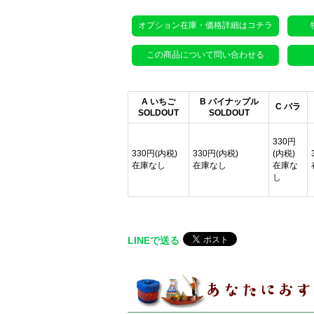
オプション在庫・価格詳細はコチラ
この商品について問い合わせる
A いちご
B パイナップル
C バラ
SOLDOUT
SOLDOUT
330円
330円(内税)
330円(内税)
(内税)
在庫なし
在庫なし
在庫な
し
LINEで送る