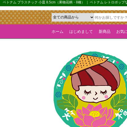
{*カルーセル機能を全ページで有効化するためのフラグ*}>
ベトナム プラスチック 小皿 8.5cm（果物花柄・8種） ｜ ベトナム レトロポ
ホーム
はじめまして
新商品
お気