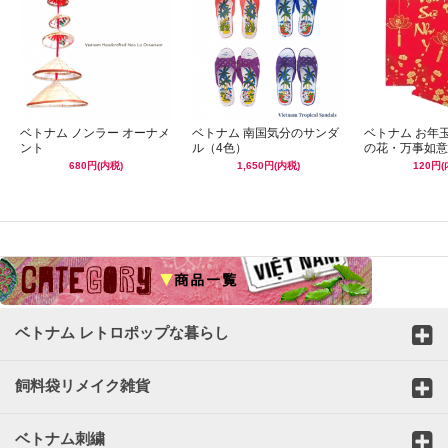
ベトナム ノンラー オーナメ
ベトナム 南国気分のサンダ
ベトナム お年
ント
ル（4色）
の花・万事如意
680円(内税)
1,650円(内税)
120円(
☆
ベトナム レトロポップな暮らし
飼料袋リメイク雑貨
ベトナム刺繍