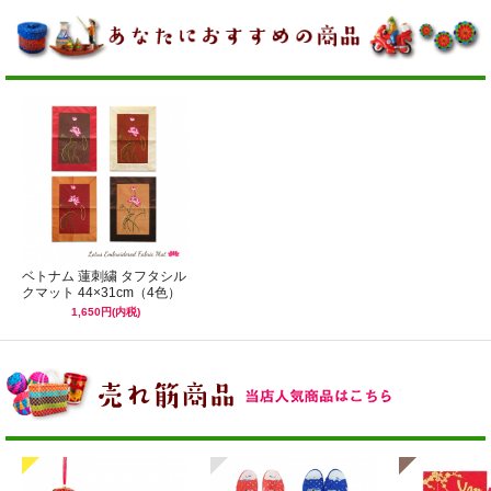
ベトナム 蓮刺繍 タフタシル
クマット 44×31cm（4色）
1,650円(内税)