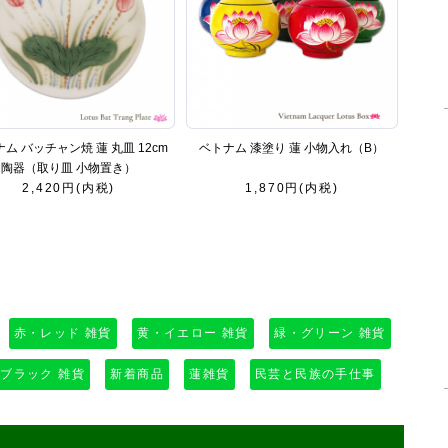
ム バッチャン焼 蓮 丸皿 12cm
ベトナム 漆塗り 蓮 小物入れ（B）
陶器（取り皿 小物置き）
2,420円(内税)
1,870円(内税)
赤・レッド 雑貨
黄・イエロー 雑貨
緑・グリーン 雑貨
ブラック 雑貨
新着商品
蓮雑貨
民芸と民族の手仕事