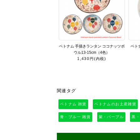
ベトナム 手描きランタン ココナッツボ
ベトナ
ウル13-15cm（4色）
1,430円(内税)
関連タグ
ベトナム 雑貨
ベトナムのお土産雑貨
青・ブルー 雑貨
紫・パープル
黒・