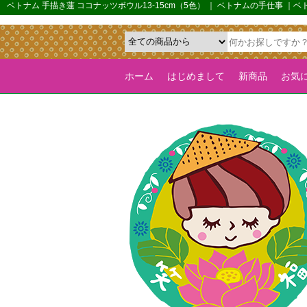
{*カルーセル機能を全ページで有効化するためのフラグ*}>
ベトナム 手描き蓮 ココナッツボウル13-15cm（5色） ｜ ベトナムの手仕事 
ホーム
はじめまして
新商品
お気