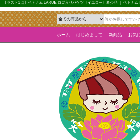
{*カルーセル機能を全ページで有効化するためのフラグ*}>
【ラスト1点】ベトナム LARUE ロゴ入りバケツ〈イエロー〉希少品 ｜ ベトナ
ホーム
はじめまして
新商品
お気