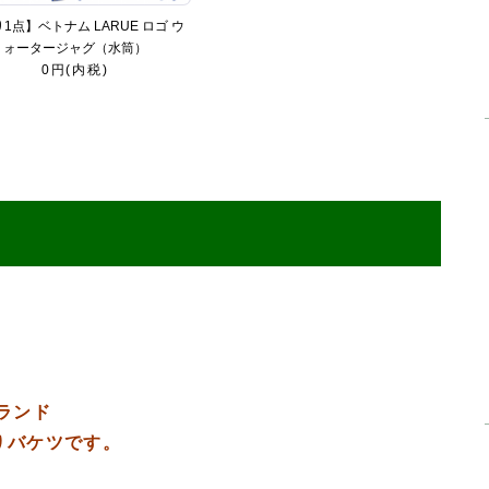
1点】ベトナム LARUE ロゴ ウ
ォータージャグ（水筒）
0円(内税)
ランド
りバケツです。