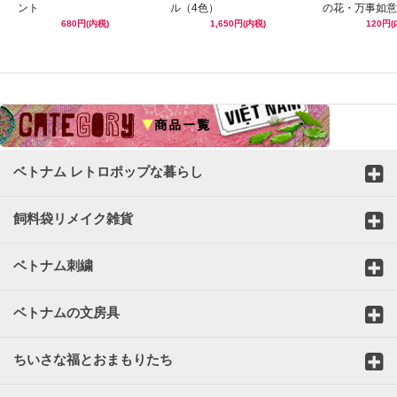
ント
ル（4色）
の花・万事如意
680円(内税)
1,650円(内税)
120円(
☆
ベトナム レトロポップな暮らし
飼料袋リメイク雑貨
ベトナム刺繍
ベトナムの文房具
ちいさな福とおまもりたち