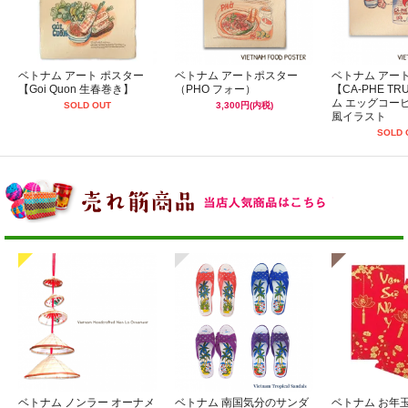
ベトナム アート ポスター
ベトナム アートポスター
ベトナム アー
【Goi Quon 生春巻き】
（PHO フォー）
【CA-PHE T
ム エッグコー
SOLD OUT
3,300円(内税)
風イラスト
SOLD 
ベトナム ノンラー オーナメ
ベトナム 南国気分のサンダ
ベトナム お年