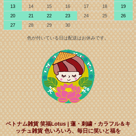
13
14
15
16
17
18
19
20
21
22
23
24
25
26
27
28
29
30
色が付いている日は配送はお休みです。
ベトナム雑貨 笑福Lotus | 蓮・刺繍・カラフル＆キ
ッチュ雑貨 色いろいろ、毎日に笑いと福を