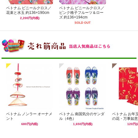
ベトナム ビニールクロス／
ベトナム ビニールクロス／
花束と水玉 約136×190cm
ピンク格子フルーツ＆ロー
ズ 約136×194cm
2,200円(内税)
SOLD OUT
ベトナム ノンラー オーナメ
ベトナム 南国気分のサンダ
ベトナム お年
ント
ル（4色）
の花・万事如意
680円(内税)
1,650円(内税)
120円(