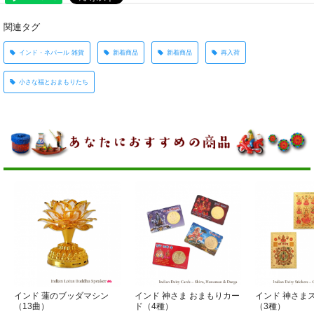
関連タグ
インド・ネパール 雑貨
新着商品
新着商品
再入荷
小さな福とおまもりたち
インド 蓮のブッダマシン
インド 神さま おまもりカー
インド 神さま
（13曲）
ド（4種）
（3種）