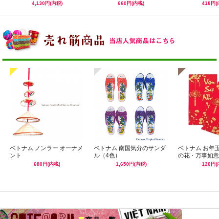
4,130円(内税)
660円(内税)
418円(
ベトナム ノンラー オーナメ
ベトナム 南国気分のサンダ
ベトナム お年
ント
ル（4色）
の花・万事如意
680円(内税)
1,650円(内税)
120円(
☆