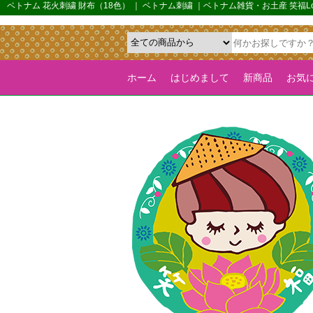
{*カルーセル機能を全ページで有効化するためのフラグ*}>
ベトナム 花火刺繍 財布（18色） ｜ ベトナム刺繍 ｜ベトナム雑貨・お土産 笑
ホーム
はじめまして
新商品
お気