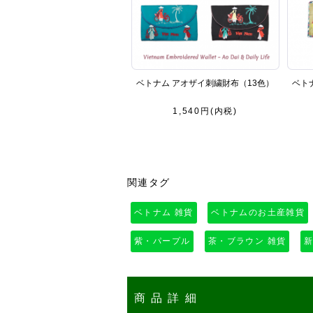
ベトナム アオザイ刺繍財布（13色）
ベト
1,540円(内税)
関連タグ
ベトナム 雑貨
ベトナムのお土産雑貨
紫・パープル
茶・ブラウン 雑貨
商品詳細