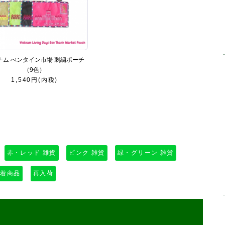
ナム べンタイン市場 刺繍ポーチ
（9色）
1,540円(内税)
赤・レッド 雑貨
ピンク 雑貨
緑・グリーン 雑貨
新着商品
再入荷