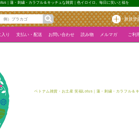
福Lotus｜蓮・刺繍・カラフル＆キッチュな雑貨｜色イロイロ、毎日に笑いと福を
新規登
に入り
支払い・配送
お問い合わせ
読み物
メルマガ
ご利用
ベトナム雑貨・お土産 笑福Lotus｜蓮・刺繍・カラフル