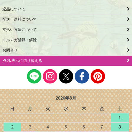
返品について
配送・送料について
支払い方法について
メルマガ登録・解除
お問合せ
PC版表示に切り替える
2026年8月
日
月
火
水
木
金
土
1
2
3
4
5
6
7
8