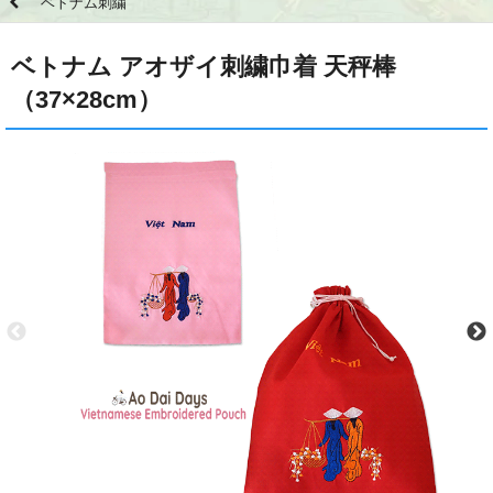
ベトナム刺繍
ベトナム アオザイ刺繍巾着 天秤棒
（37×28cm）