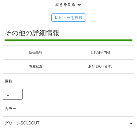
刺繍の大き目なポーチは旅にぴったりです
続きを見る
トランクの中に仕分けするのにも重宝しています
マグネットも、大き目でしっかりしていていいですね
レビューを投稿
ベトナムコーヒーの練乳多めで飲みたくなります
いつも素敵なセレクトありがとうございます
その他の詳細情報
ショップからのコメント
レビューをありがとうございます。
そしていつもお買い物をありがとうございます。
巾着気に入って頂けて嬉しいです。
販売価格
1,155円(内税)
「旅情を味わえる」素敵な言葉です。
マグネットはジャンボサイズです（笑
在庫状況
あと 2あります。
現地でベトナムコーヒー飲みたいですね。
tiffanyさんのベトナム愛で私も頑張ります！！
＊ありがとうございました＊
個数
カラー