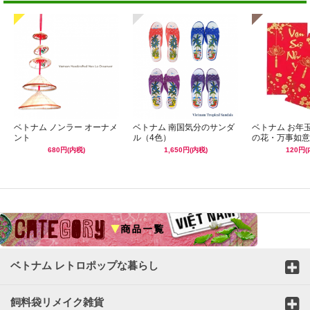
ベトナム ノンラー オーナメ
ベトナム 南国気分のサンダ
ベトナム お年
ント
ル（4色）
の花・万事如意
680円(内税)
1,650円(内税)
120円(
☆
ベトナム レトロポップな暮らし
飼料袋リメイク雑貨