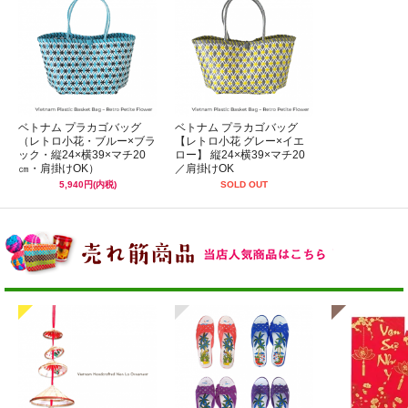
ベトナム プラカゴバッグ
ベトナム プラカゴバッグ
（レトロ小花・ブルー×ブラ
【レトロ小花 グレー×イエ
ック・縦24×横39×マチ20
ロー】 縦24×横39×マチ20
㎝・肩掛けOK）
／肩掛けOK
5,940円(内税)
SOLD OUT