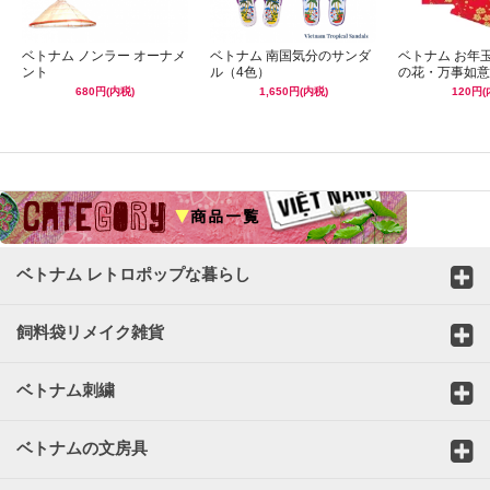
ベトナム ノンラー オーナメ
ベトナム 南国気分のサンダ
ベトナム お年
ント
ル（4色）
の花・万事如意
680円(内税)
1,650円(内税)
120円(
☆
ベトナム レトロポップな暮らし
飼料袋リメイク雑貨
ベトナム刺繍
ベトナムの文房具