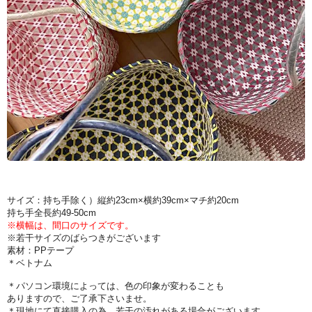
サイズ：持ち手除く）縦約23cm×横約39cm×マチ約20cm
持ち手全長約49-50cm
※横幅は、間口のサイズです。
※若干サイズのばらつきがございます
素材：PPテープ
＊ベトナム
＊パソコン環境によっては、色の印象が変わることも
ありますので、ご了承下さいませ。
＊現地にて直接購入の為、若干の汚れがある場合がございます。