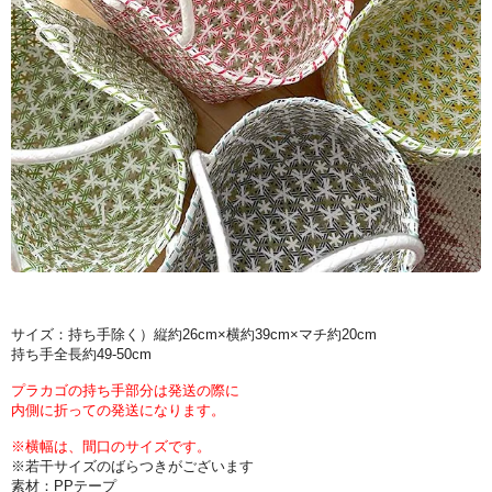
サイズ：持ち手除く）縦約26cm×横約39cm×マチ約20cm
持ち手全長約49-50cm
プラカゴの持ち手部分は発送の際に
内側に折っての発送になります。
※横幅は、間口のサイズです。
※若干サイズのばらつきがございます
素材：PPテープ