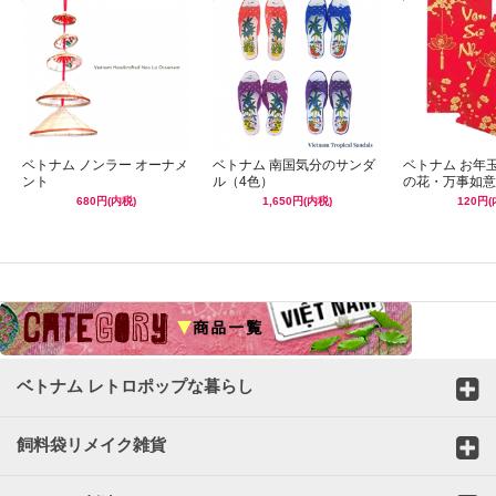
ベトナム ノンラー オーナメ
ベトナム 南国気分のサンダ
ベトナム お年
ント
ル（4色）
の花・万事如意
680円(内税)
1,650円(内税)
120円(
☆
ベトナム レトロポップな暮らし
飼料袋リメイク雑貨