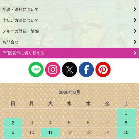
配送・送料について
支払い方法について
メルマガ登録・解除
お問合せ
PC版表示に切り替える
2026年8月
日
月
火
水
木
金
土
1
2
3
4
5
6
7
8
9
10
11
12
13
14
15