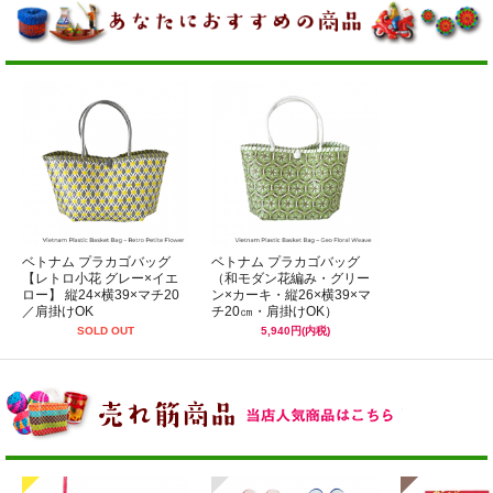
ベトナム プラカゴバッグ
ベトナム プラカゴバッグ
【レトロ小花 グレー×イエ
（和モダン花編み・グリー
ロー】 縦24×横39×マチ20
ン×カーキ・縦26×横39×マ
／肩掛けOK
チ20㎝・肩掛けOK）
SOLD OUT
5,940円(内税)