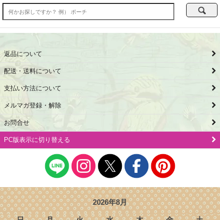
返品について
配送・送料について
支払い方法について
メルマガ登録・解除
お問合せ
PC版表示に切り替える
2026年8月
日
月
火
水
木
金
土