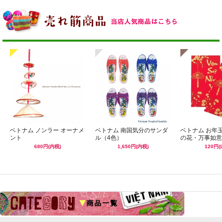
ベトナム ノンラー オーナメ
ベトナム 南国気分のサンダ
ベトナム お年
ント
ル（4色）
の花・万事如意
680円(内税)
1,650円(内税)
120円(
☆