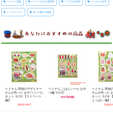
ベトナム 雑貨
ベトナムのお土産雑貨
アジアの文房具
ベトナムの文具
レトロアジアン
遊べる飾れる雑貨
ベトナム 現地のデザイナー
ベトナム ごはんシール おや
ベトナム 現地
さんが作った おやつ シール
つ編 その①
さんが作った 
セット その1 【ストリート
セット その4 
550円(内税)
編】
ょっぱい 編】
SOLD OUT
SOLD 