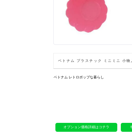
ベトナム プラスチック ミニミニ 小物入
ベトナム レトロポップな暮らし
オプション価格詳細はコチラ