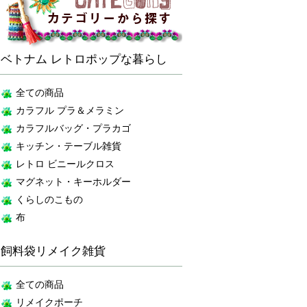
ベトナム レトロポップな暮らし
全ての商品
カラフル プラ＆メラミン
カラフルバッグ・プラカゴ
キッチン・テーブル雑貨
レトロ ビニールクロス
マグネット・キーホルダー
くらしのこもの
布
飼料袋リメイク雑貨
全ての商品
リメイクポーチ