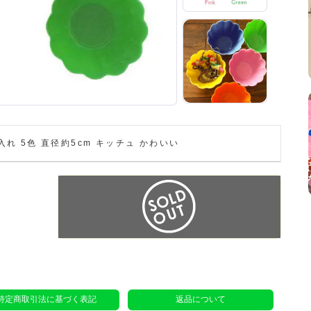
れ 5色 直径約5cm キッチュ かわいい
特定商取引法に基づく表記
返品について