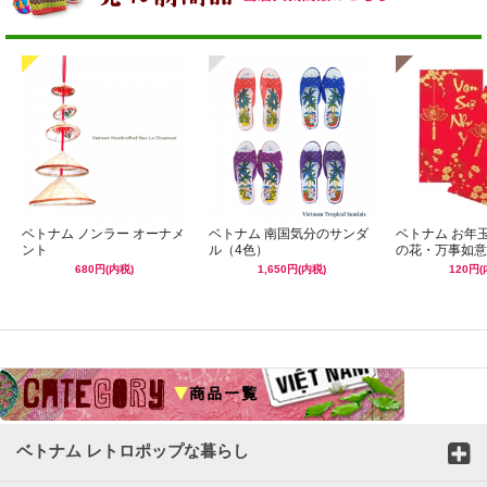
ベトナム ノンラー オーナメ
ベトナム 南国気分のサンダ
ベトナム お年
ント
ル（4色）
の花・万事如意
680円(内税)
1,650円(内税)
120円(
☆
ベトナム レトロポップな暮らし