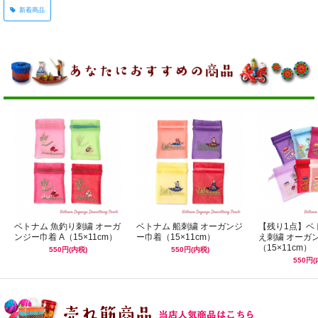
新着商品
ベトナム 魚釣り刺繍 オーガ
ベトナム 船刺繍 オーガンジ
【残り1点】ベ
ンジー巾着 A（15×11cm）
ー巾着（15×11cm）
え刺繍 オーガ
（15×11cm）
550円(内税)
550円(内税)
550円(