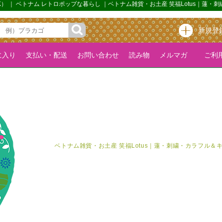
肩掛OK） ｜ ベトナム レトロポップな暮らし ｜ベトナム雑貨・お土産 笑福Lotus
新規登
に入り
支払い・配送
お問い合わせ
読み物
メルマガ
ご利用
ベトナム雑貨・お土産 笑福Lotus｜蓮・刺繍・カラフル