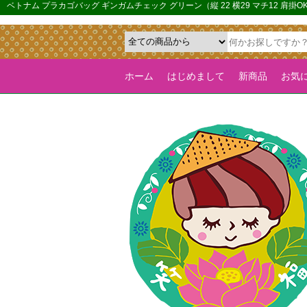
{*カルーセル機能を全ページで有効化するためのフラグ*}>
ベトナム プラカゴバッグ ギンガムチェック グリーン（縦 22 横29 マチ12 
ホーム
はじめまして
新商品
お気