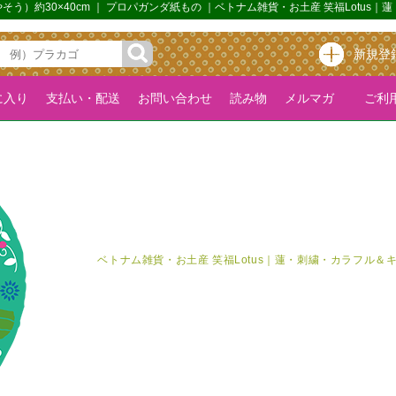
う）約30×40cm ｜ プロパガンダ紙もの ｜ベトナム雑貨・お土産 笑福Lotu
新規登
に入り
支払い・配送
お問い合わせ
読み物
メルマガ
ご利用
ベトナム雑貨・お土産 笑福Lotus｜蓮・刺繍・カラフル