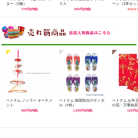
ター（3種）
ラス
ーン（3本セッ
770円(内税)
550円(内税)
SOLD 
ベトナム ノンラー オーナメ
ベトナム 南国気分のサンダ
ベトナム お年
ント
ル（4色）
の花・万事如意
680円(内税)
1,650円(内税)
120円(
☆