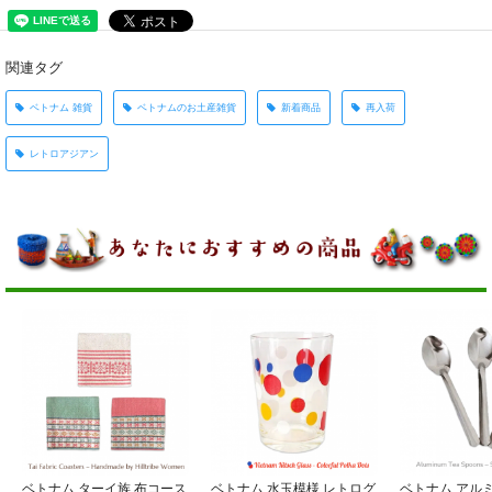
関連タグ
ベトナム 雑貨
ベトナムのお土産雑貨
新着商品
再入荷
レトロアジアン
ベトナム ターイ族 布コース
ベトナム 水玉模様 レトログ
ベトナム アル