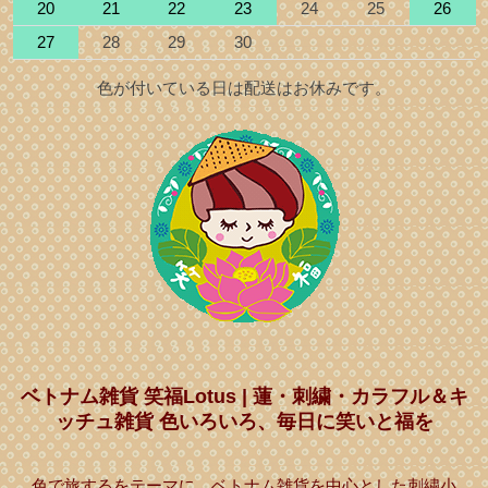
20
21
22
23
24
25
26
27
28
29
30
色が付いている日は配送はお休みです。
ベトナム雑貨 笑福Lotus | 蓮・刺繍・カラフル＆キ
ッチュ雑貨 色いろいろ、毎日に笑いと福を
色で旅するをテーマに、ベトナム雑貨を中心とした刺繍小